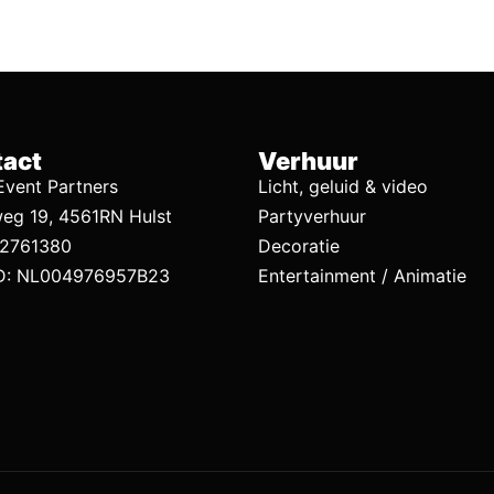
act
Verhuur
vent Partners
Licht, geluid & video
eg 19, 4561RN Hulst
Partyverhuur
92761380
Decoratie
D: NL004976957B23
Entertainment / Animatie