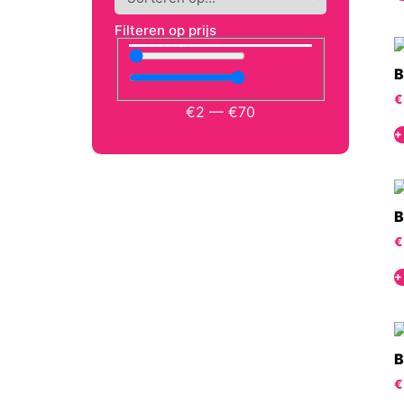
Filteren op prijs
B
€
€
2
—
€
70
+
B
€
+
B
€