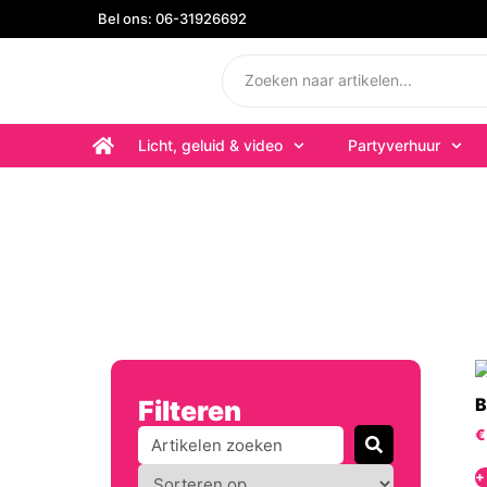
Bel ons: 06-31926692
Licht, geluid & video
Partyverhuur
B
Filteren
€
+