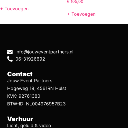
€
105,00
+ Toevoegen
+ Toevoegen
info@jouweventpartners.nl
06-31926692
Contact
Jouw Event Partners
Hogeweg 19, 4561RN Hulst
KVK: 92761380
BTW-ID: NL004976957B23
Verhuur
Licht, geluid & video