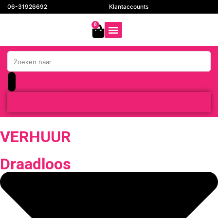
06-31926692
Klantaccounts
0
Resultaten
VERHUUR
Draadloos