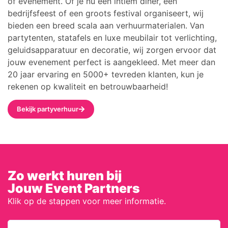
of evenement
. Of je nu een
intiem diner, een
bedrijfsfeest of een groots festival
organiseert, wij
bieden een
breed scala aan verhuurmaterialen
. Van
partytenten, statafels en luxe meubilair
tot
verlichting,
geluidsapparatuur en decoratie
, wij zorgen ervoor dat
jouw evenement perfect is aangekleed.
Met meer dan
20 jaar ervaring en
5000+ tevreden klanten
, kun je
rekenen op kwaliteit en betrouwbaarheid!
Bekijk partyverhuur
Zo werkt huren bij
Jouw Event Partners
Klik op de stappen voor meer informatie.