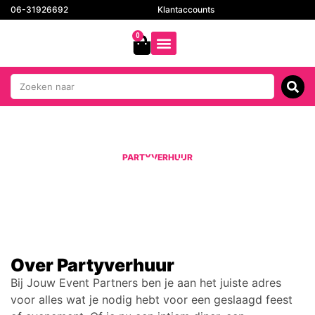
06-31926692
Klantaccounts
0
PARTYVERHUUR
Meer over Partyverhuur
Over Partyverhuur
Bij
Jouw Event Partners
ben je aan het juiste adres
voor
alles wat je nodig hebt voor een geslaagd feest