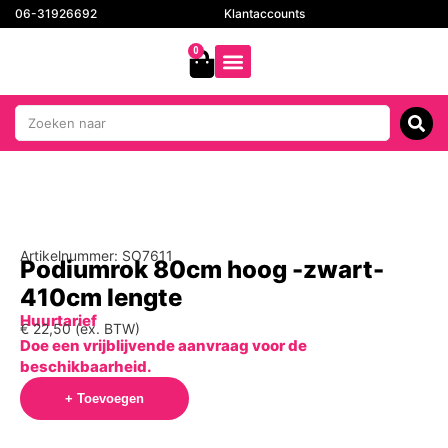
06-31926692
Klantaccounts
0
Artikelnummer: SO7611
Podiumrok 80cm hoog -zwart-
410cm lengte
Huurtarief
€
22,50
(ex. BTW)
Doe een vrijblijvende aanvraag voor de
beschikbaarheid.
+ Toevoegen