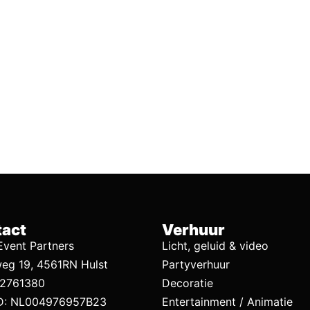
act
Verhuur
vent Partners
Licht, geluid & video
eg 19, 4561RN Hulst
Partyverhuur
92761380
Decoratie
D: NL004976957B23
Entertainment / Animatie