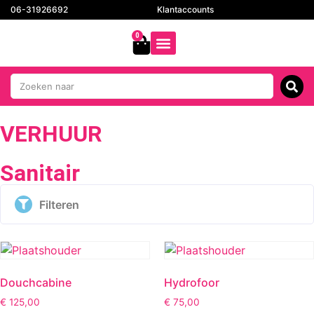
06-31926692
Klantaccounts
0
VERHUUR
Sanitair
Filteren
Douchcabine
Hydrofoor
€
125,00
€
75,00