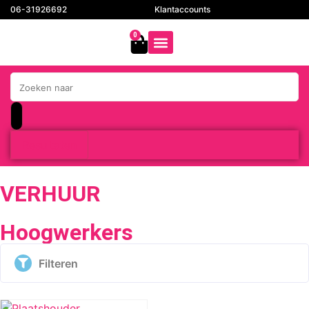
06-31926692
Klantaccounts
0
Resultaten
VERHUUR
Hoogwerkers
Filteren