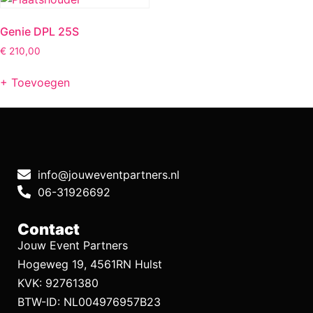
Genie DPL 25S
€
210,00
+ Toevoegen
info@jouweventpartners.nl
06-31926692
Contact
Jouw Event Partners
Hogeweg 19, 4561RN Hulst
KVK: 92761380
BTW-ID: NL004976957B23