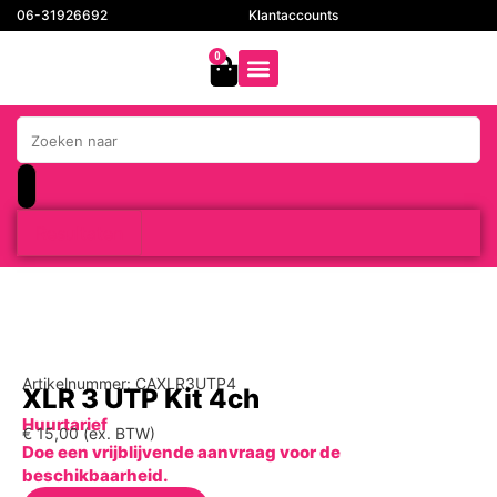
06-31926692
Klantaccounts
0
Resultaten
Artikelnummer: CAXLR3UTP4
XLR 3 UTP Kit 4ch
Huurtarief
€
15,00
(ex. BTW)
Doe een vrijblijvende aanvraag voor de
beschikbaarheid.