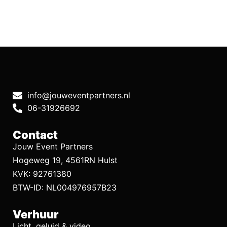
info@jouweventpartners.nl
06-31926692
Contact
Jouw Event Partners
Hogeweg 19, 4561RN Hulst
KVK: 92761380
BTW-ID: NL004976957B23
Verhuur
Licht, geluid & video