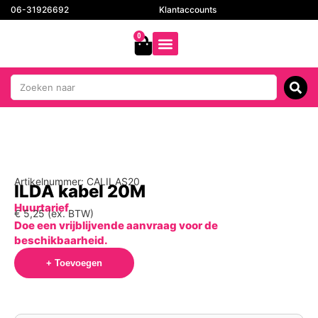
06-31926692
Klantaccounts
0
Artikelnummer: CALILAS20
ILDA kabel 20M
Huurtarief
€
5,25
(ex. BTW)
Doe een vrijblijvende aanvraag voor de
beschikbaarheid.
+ Toevoegen