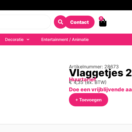
0
Contact
Decoratie
Entertainment / Animatie
Artikelnummer: 28673
Vlaggetjes 
Huurtarief
€
4,35
(ex. BTW)
Doe een vrijblijvende a
+ Toevoegen