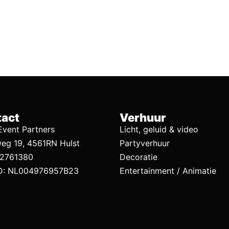
act
Verhuur
vent Partners
Licht, geluid & video
eg 19, 4561RN Hulst
Partyverhuur
92761380
Decoratie
D: NL004976957B23
Entertainment / Animatie