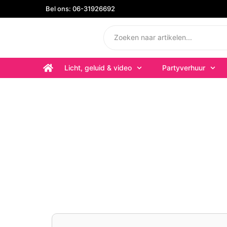
Bel ons: 06-31926692
Licht, geluid & video
Partyverhuur