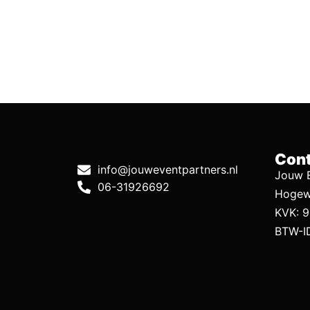
Cont
info@jouweventpartners.nl
Jouw E
06-31926692
Hogew
KVK: 
BTW-I