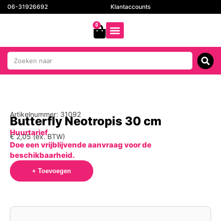
06-31926692
Klantaccounts
0
Artikelnummer: 31092
Butterfly Neotropis 30 cm
Huurtarief
€
2,05
(ex. BTW)
Doe een vrijblijvende aanvraag voor de
beschikbaarheid.
+ Toevoegen