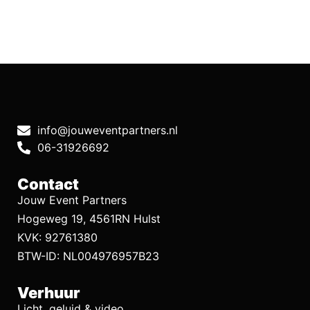
info@jouweventpartners.nl
06-31926692
Contact
Jouw Event Partners
Hogeweg 19, 4561RN Hulst
KVK: 92761380
BTW-ID: NL004976957B23
Verhuur
Licht, geluid & video