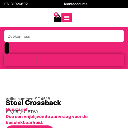
06-31926692
Klantaccounts
0
Resultaten
Artikelnummer: SO4518
Stoel Crossback
Huurtarief
€
5,95
(ex. BTW)
Doe een vrijblijvende aanvraag voor de
beschikbaarheid.