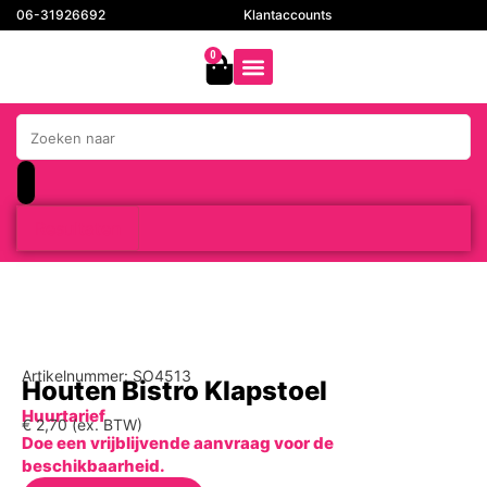
06-31926692
Klantaccounts
0
Resultaten
Artikelnummer: SO4513
Houten Bistro Klapstoel
Huurtarief
€
2,70
(ex. BTW)
Doe een vrijblijvende aanvraag voor de
beschikbaarheid.