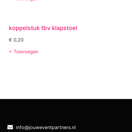
koppelstuk tbv klapstoel
€
0,20
+ Toevoegen
info@jouweventpartners.nl