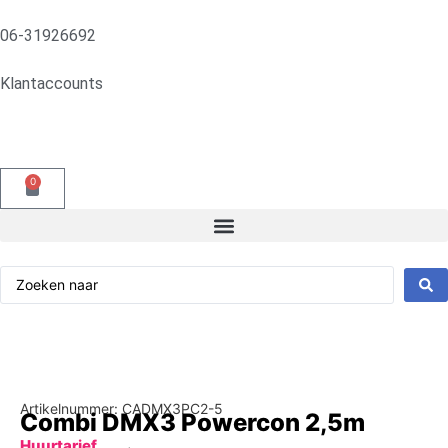
06-31926692
Klantaccounts
0
Artikelnummer: CADMX3PC2-5
Combi DMX3 Powercon 2,5m
Huurtarief