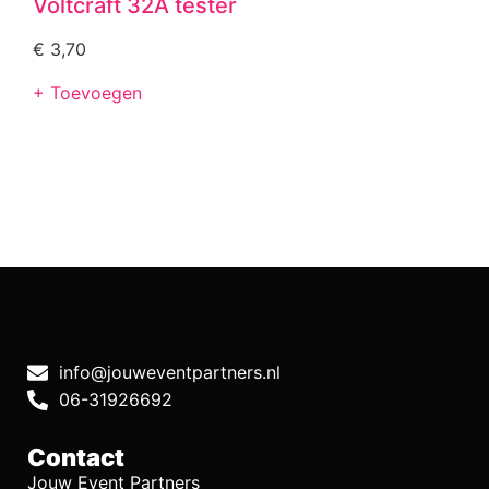
Voltcraft 32A tester
€
3,70
+ Toevoegen
info@jouweventpartners.nl
06-31926692
Contact
Jouw Event Partners