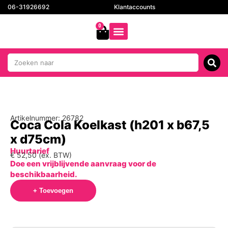
06-31926692
Klantaccounts
0
Artikelnummer: 26782
Coca Cola Koelkast (h201 x b67,5
x d75cm)
Huurtarief
€
52,50
(ex. BTW)
Doe een vrijblijvende aanvraag voor de
beschikbaarheid.
+ Toevoegen