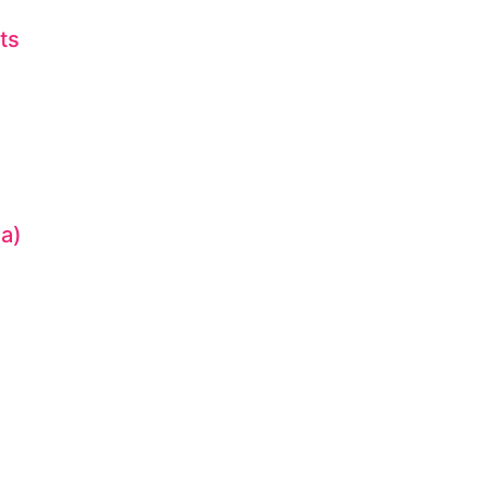
ts
la)