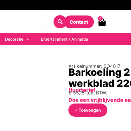
0
Contact
Decoratie
Entertainment / Animatie
Artikelnummer: SO4017
Barkoeling 2
werkblad 22
Huurtarief
€
55,15
(ex. BTW)
Doe een vrijblijvende a
+ Toevoegen