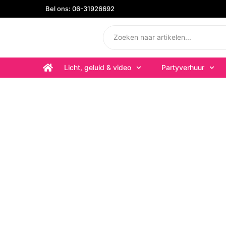
Bel ons: 06-31926692
Licht, geluid & video
Partyverhuur