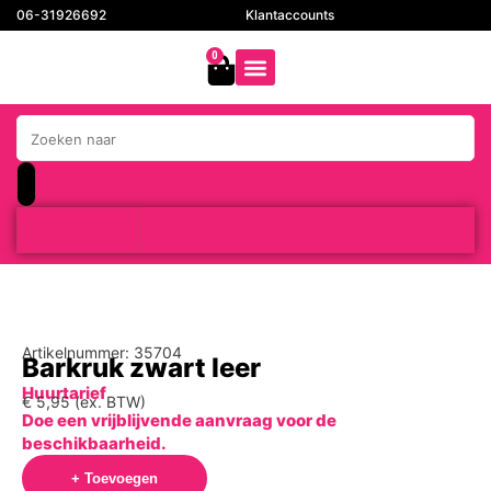
06-31926692
Klantaccounts
0
Resultaten
Artikelnummer: 35704
Barkruk zwart leer
Huurtarief
€
5,95
(ex. BTW)
Doe een vrijblijvende aanvraag voor de
beschikbaarheid.
+ Toevoegen