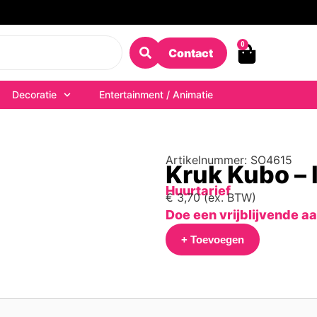
0
Contact
Decoratie
Entertainment / Animatie
Artikelnummer: SO4615
Kruk Kubo – 
Huurtarief
€
3,70
(ex. BTW)
Doe een vrijblijvende a
+ Toevoegen