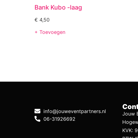
Bank Kubo -laag
€
4,50
+ Toevoegen
Cont
info@jouweventpartners.nl
Jouw E
06-31926692
Hogew
KVK: 