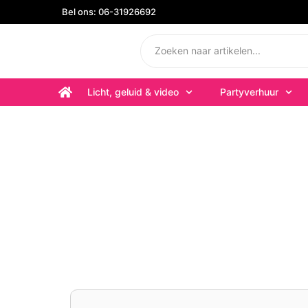
Bel ons: 06-31926692
Licht, geluid & video
Partyverhuur