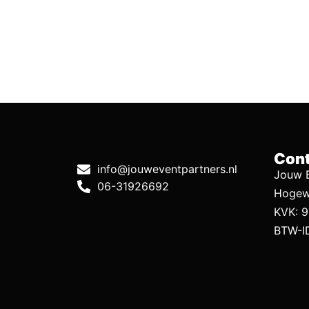
Cont
info@jouweventpartners.nl
Jouw E
06-31926692
Hogew
KVK: 
BTW-I