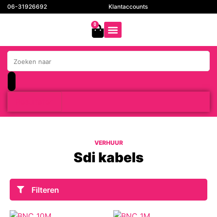
06-31926692
Klantaccounts
0
Resultaten
VERHUUR
Sdi kabels
Filteren