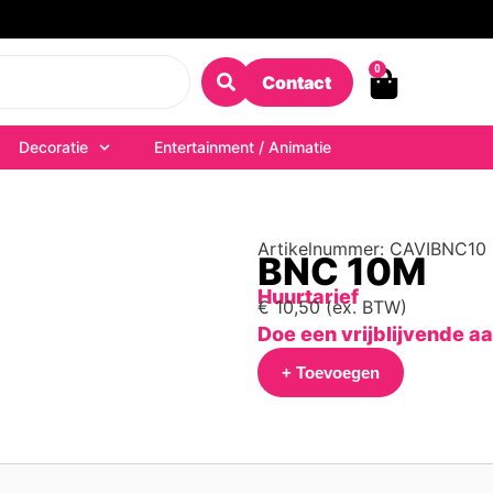
0
Contact
Decoratie
Entertainment / Animatie
Artikelnummer: CAVIBNC10
BNC 10M
Huurtarief
€
10,50
(ex. BTW)
Doe een vrijblijvende a
+ Toevoegen