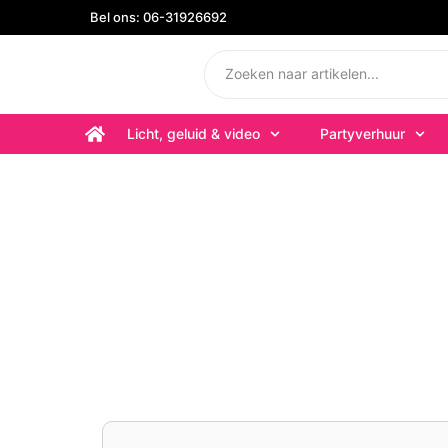
Bel ons: 06-31926692
Licht, geluid & video
Partyverhuur