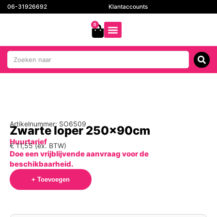
06-31926692
Klantaccounts
0
Artikelnummer: SO6509
Zwarte loper 250x90cm
Huurtarief
€
11,55
(ex. BTW)
Doe een vrijblijvende aanvraag voor de
beschikbaarheid.
+ Toevoegen