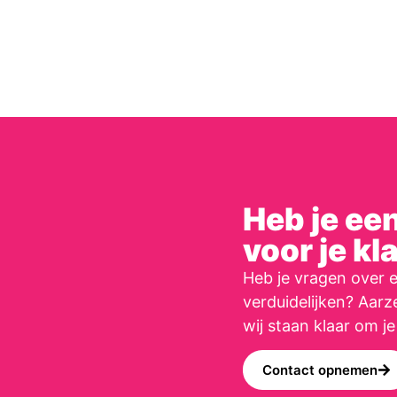
Heb je ee
voor je kl
Heb je vragen over e
verduidelijken? Aar
wij staan klaar om je
Contact opnemen