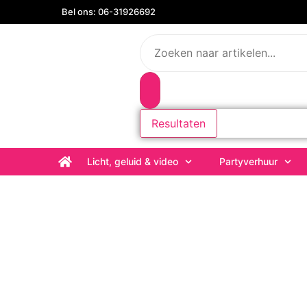
Bel ons: 06-31926692
Resultaten
Licht, geluid & video
Partyverhuur
Jouw
Meest veelzijdige verhuu