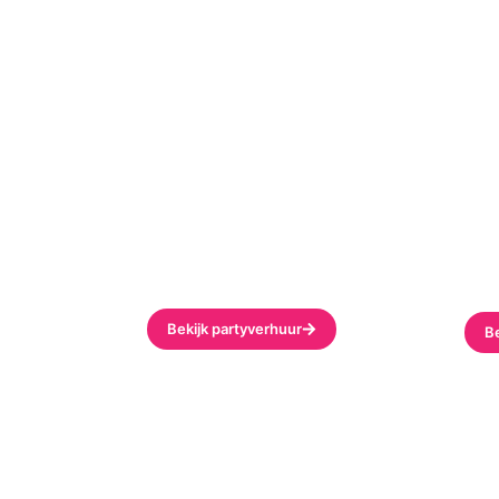
Partyverhuur
Li
Artikelen nodig om
Lich
bijvoorbeeld jouw (Tuin-)
jou
Feest, Opening, Tentfeest of
die 
Festival nog beter te maken?
heb
Dan ben je op het juiste adres.
Bekijk partyverhuur
Be