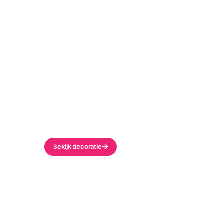
Decoratie
Feestdagen gerichte decoratie
J,
of andere decoratie artikelen
 Wij
nodig?
Bekijk decoratie