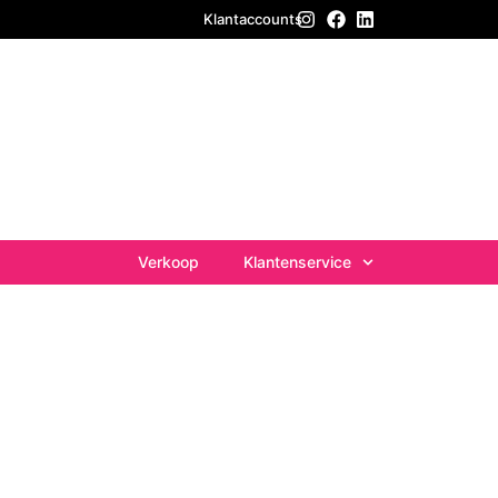
Klantaccounts
Verkoop
Klantenservice
feest
s, bedrijven en overheid!