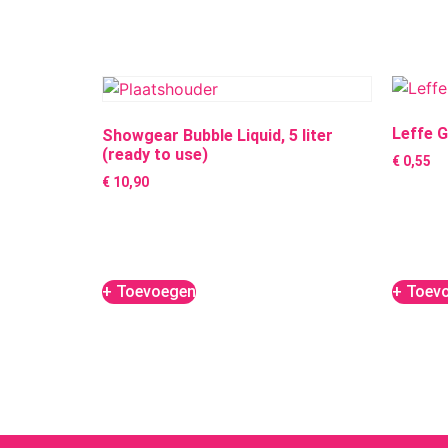
Leffe G
Showgear Bubble Liquid, 5 liter
(ready to use)
€
0,55
€
10,90
+ Toevoegen
+ Toev