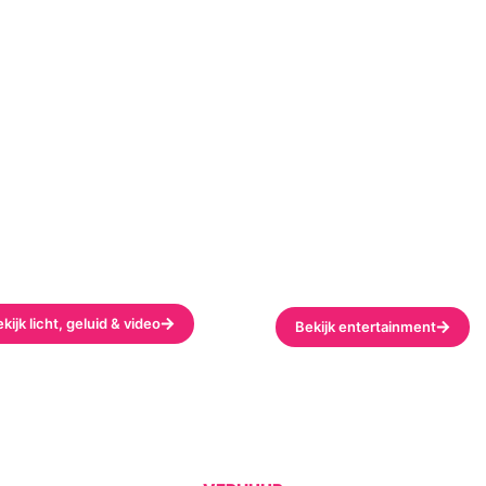
cht, geluid & video
Entertainment /
t, geluid of video nodig bij
Animatie
w event? Met medewerkers
Op zoek naar een Artiest, D
er echt verstand van
Live Band, Kids Show, etc?
ben?
helpen je graag verder.
kijk licht, geluid & video
Bekijk entertainment