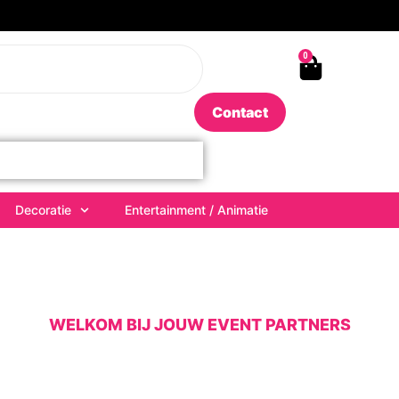
0
Contact
Decoratie
Entertainment / Animatie
WELKOM BIJ JOUW EVENT PARTNERS
 partner voor elk 
rbedrijf van Zeeland; voor particulieren, professional