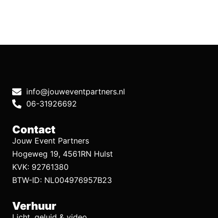
info@jouweventpartners.nl
06-31926692
Contact
Jouw Event Partners
Hogeweg 19, 4561RN Hulst
KVK: 92761380
BTW-ID: NL004976957B23
Verhuur
Licht, geluid & video