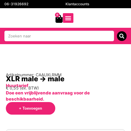
06-31926692
Klantaccounts
0
Artikelnummer: CAAUXLRMM
XLR male -> male
Huurtarief
€
0,55
(ex. BTW)
Doe een vrijblijvende aanvraag voor de
beschikbaarheid.
+ Toevoegen