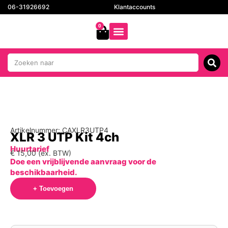
06-31926692
Klantaccounts
0
Artikelnummer: CAXLR3UTP4
XLR 3 UTP Kit 4ch
Huurtarief
€
15,00
(ex. BTW)
Doe een vrijblijvende aanvraag voor de
beschikbaarheid.
+ Toevoegen