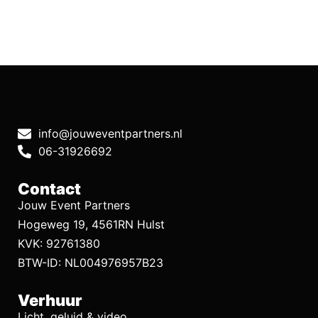
info@jouweventpartners.nl
06-31926692
Contact
Jouw Event Partners
Hogeweg 19, 4561RN Hulst
KVK: 92761380
BTW-ID: NL004976957B23
Verhuur
Licht, geluid & video