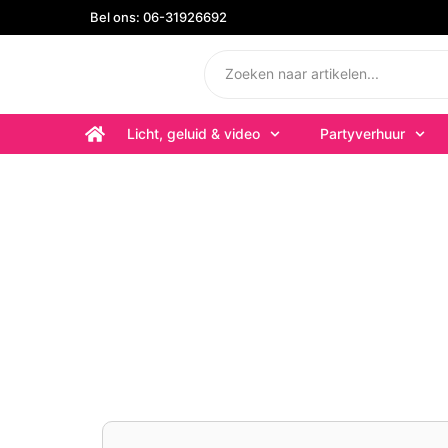
Bel ons: 06-31926692
Licht, geluid & video
Partyverhuur