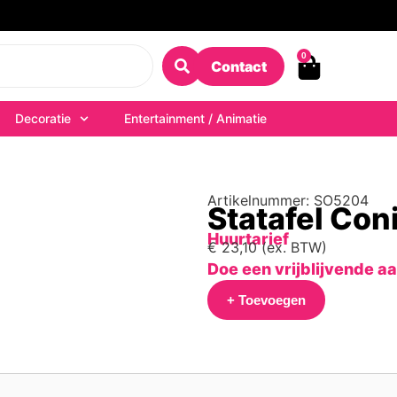
0
Contact
Decoratie
Entertainment / Animatie
Artikelnummer: SO5204
Statafel Con
Huurtarief
€
23,10
(ex. BTW)
Doe een vrijblijvende a
+ Toevoegen