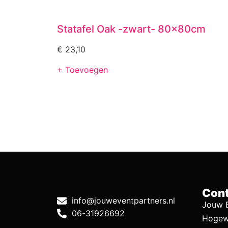
Statafel Oak -zwart- 80x80cm
€
23,10
+ Toevoegen
Cont
info@jouweventpartners.nl
Jouw E
06-31926692
Hogew