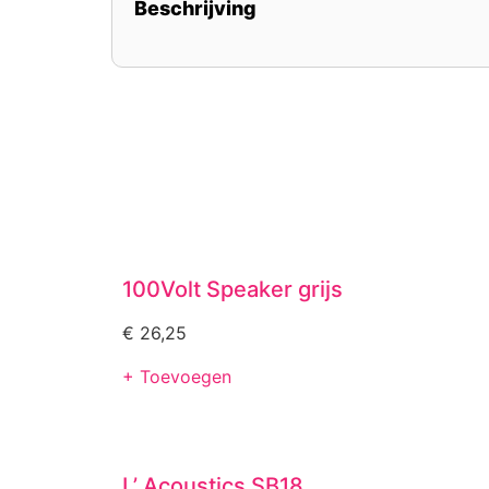
Beschrijving
100Volt Speaker grijs
€
26,25
+ Toevoegen
L’ Acoustics SB18