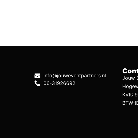
Cont
info@jouweventpartners.nl
Jouw E
06-31926692
Hogew
KVK: 
BTW-I