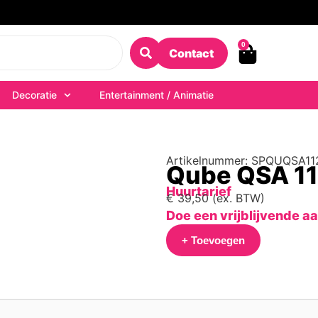
0
Contact
Decoratie
Entertainment / Animatie
Artikelnummer: SPQUQSA11
Qube QSA 1
Huurtarief
€
39,50
(ex. BTW)
Doe een vrijblijvende a
+ Toevoegen