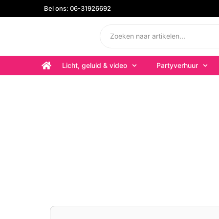
Bel ons: 06-31926692
Licht, geluid & video
Partyverhuur