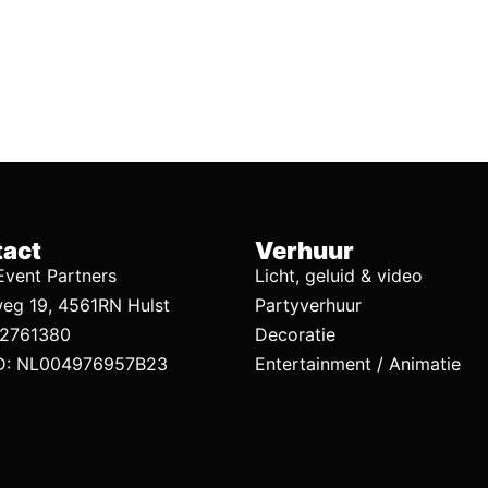
act
Verhuur
vent Partners
Licht, geluid & video
eg 19, 4561RN Hulst
Partyverhuur
92761380
Decoratie
D: NL004976957B23
Entertainment / Animatie