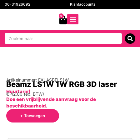
06-31926692
Klantaccounts
0
Artikelnummer: FXLASBELS1W
Beamz LS1W 1W RGB 3D laser
Huurtarief
€
42,00
(ex. BTW)
Doe een vrijblijvende aanvraag voor de
beschikbaarheid.
+ Toevoegen