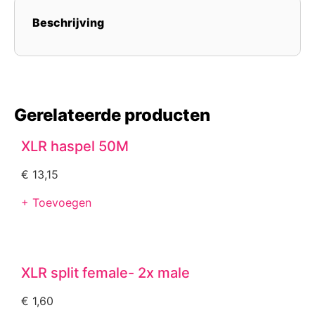
Beschrijving
Gerelateerde producten
XLR haspel 50M
€
13,15
+ Toevoegen
XLR split female- 2x male
€
1,60