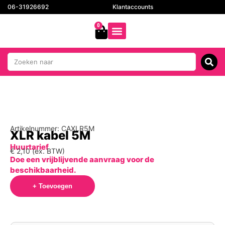
06-31926692
Klantaccounts
0
Artikelnummer: CAXLR5M
XLR kabel 5M
Huurtarief
€
2,10
(ex. BTW)
Doe een vrijblijvende aanvraag voor de
beschikbaarheid.
+ Toevoegen