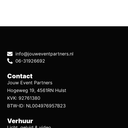
info@jouweventpartners.nl
06-31926692
Contact
Jouw Event Partners
Hogeweg 19, 4561RN Hulst
KVK: 92761380
BTW-ID: NL004976957B23
Verhuur
Licht, geluid & video