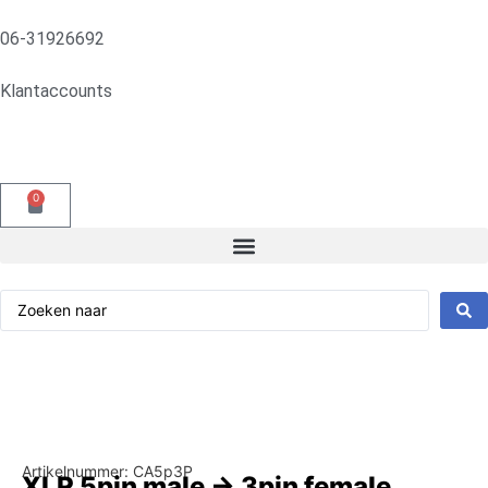
06-31926692
Klantaccounts
0
Artikelnummer: CA5p3P
XLR 5pin male -> 3pin female