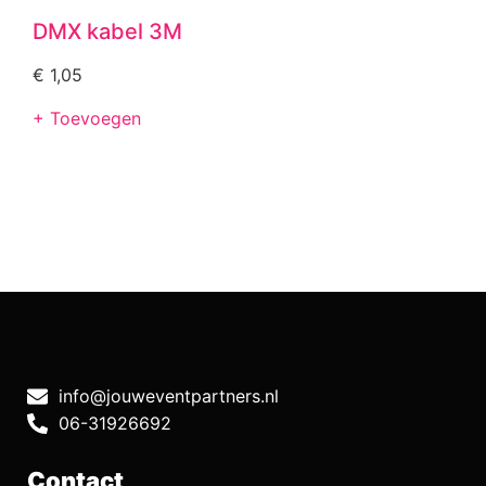
DMX kabel 3M
€
1,05
+ Toevoegen
info@jouweventpartners.nl
06-31926692
Contact