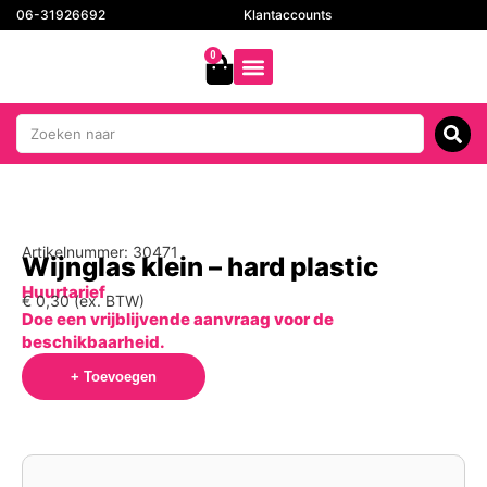
06-31926692
Klantaccounts
0
Artikelnummer: 30471
Wijnglas klein – hard plastic
Huurtarief
€
0,30
(ex. BTW)
Doe een vrijblijvende aanvraag voor de
beschikbaarheid.
+ Toevoegen