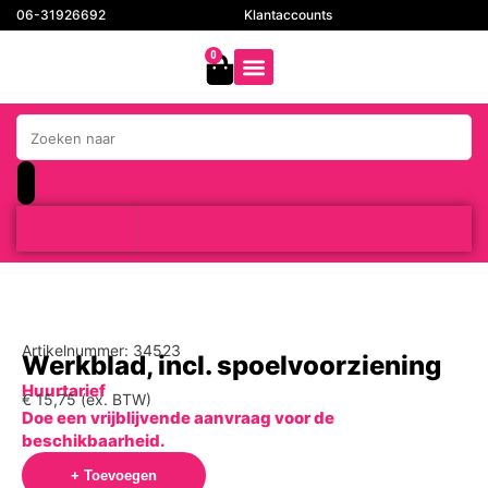
06-31926692
Klantaccounts
0
Resultaten
Artikelnummer: 34523
Werkblad, incl. spoelvoorziening
Huurtarief
€
15,75
(ex. BTW)
Doe een vrijblijvende aanvraag voor de
beschikbaarheid.
+ Toevoegen