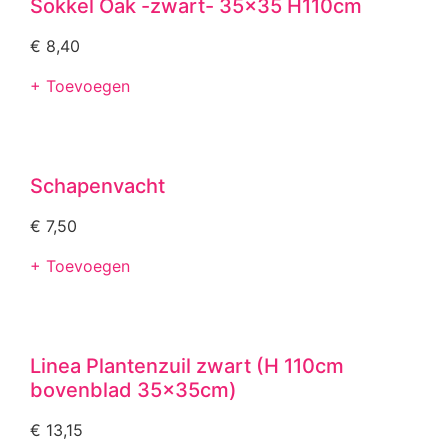
Sokkel Oak -zwart- 35×35 H110cm
€
8,40
+ Toevoegen
Schapenvacht
€
7,50
+ Toevoegen
Linea Plantenzuil zwart (H 110cm
bovenblad 35x35cm)
€
13,15