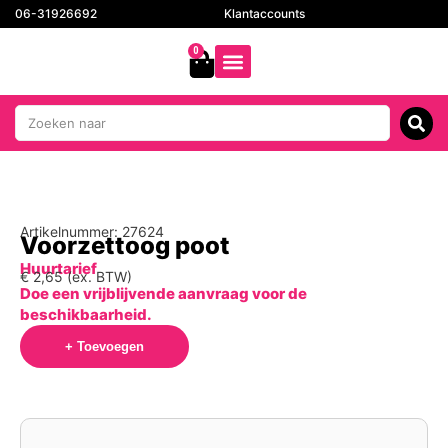
06-31926692
Klantaccounts
0
Artikelnummer: 27624
Voorzettoog poot
Huurtarief
€
2,65
(ex. BTW)
Doe een vrijblijvende aanvraag voor de
beschikbaarheid.
+ Toevoegen