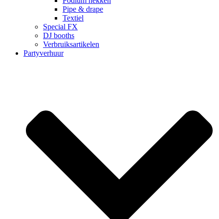
Podium hekken
Pipe & drape
Textiel
Special FX
DJ booths
Verbruiksartikelen
Partyverhuur