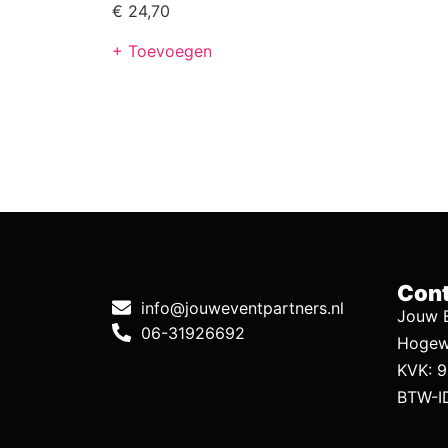
€
24,70
+ Toevoegen
Cont
info@jouweventpartners.nl
Jouw E
06-31926692
Hogew
KVK: 
BTW-I