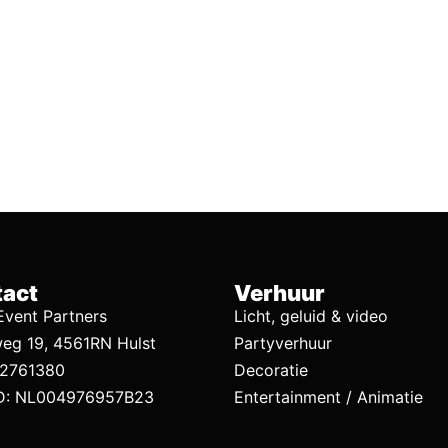
act
Verhuur
vent Partners
Licht, geluid & video
eg 19, 4561RN Hulst
Partyverhuur
92761380
Decoratie
D: NL004976957B23
Entertainment / Animatie