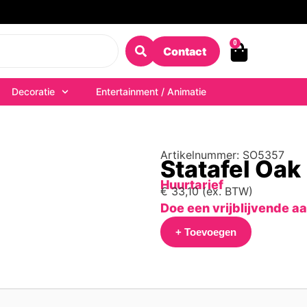
0
Contact
Decoratie
Entertainment / Animatie
Artikelnummer: SO5357
Statafel Oa
Huurtarief
€
33,10
(ex. BTW)
Doe een vrijblijvende a
+ Toevoegen