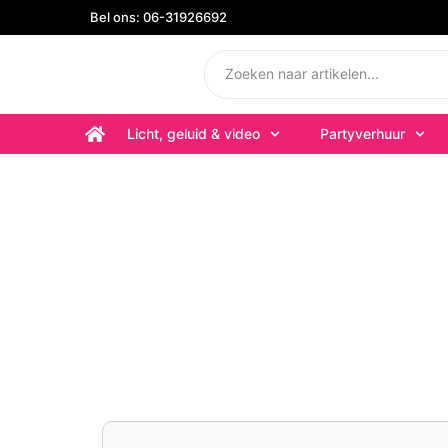
Bel ons: 06-31926692
Licht, geluid & video
Partyverhuur