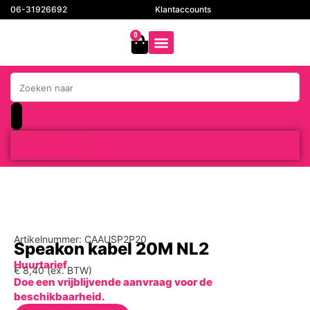
06-31926692
Klantaccounts
0
Resultaten
Artikelnummer: CAAUSP2P20
Speakon kabel 20M NL2
Huurtarief
€
8,40
(ex. BTW)
Doe een vrijblijvende aanvraag voor de
beschikbaarheid.