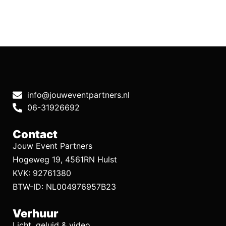
info@jouweventpartners.nl
06-31926692
Contact
Jouw Event Partners
Hogeweg 19, 4561RN Hulst
KVK: 92761380
BTW-ID: NL004976957B23
Verhuur
Licht, geluid & video