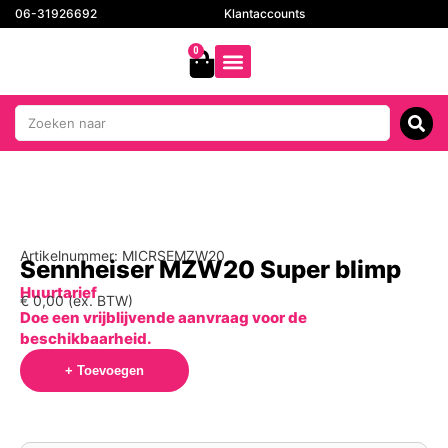
06-31926692
Klantaccounts
0
Artikelnummer: MICRSEMZW20
Sennheiser MZW20 Super blimp
Huurtarief
€
0,00
(ex. BTW)
Doe een vrijblijvende aanvraag voor de
beschikbaarheid.
+ Toevoegen