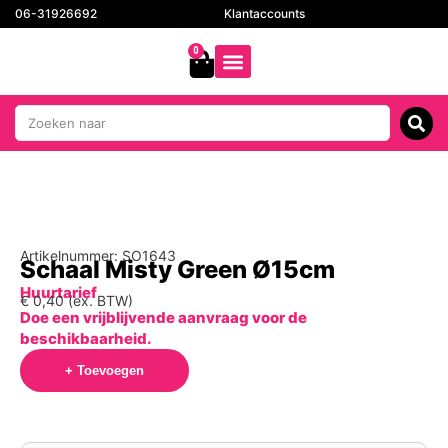
06-31926692
Klantaccounts
0
Artikelnummer: SO1643
Schaal Misty Green Ø15cm
Huurtarief
€
0,40
(ex. BTW)
Doe een vrijblijvende aanvraag voor de
beschikbaarheid.
+ Toevoegen