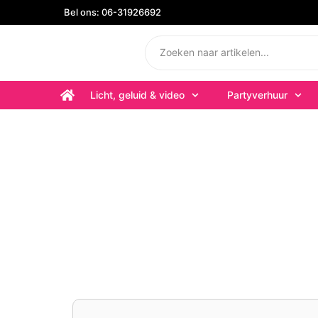
Bel ons: 06-31926692
Licht, geluid & video
Partyverhuur