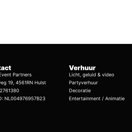
act
Verhuur
vent Partners
Licht, geluid & video
eg 19, 4561RN Hulst
Partyverhuur
92761380
Decoratie
D: NL004976957B23
Entertainment / Animatie