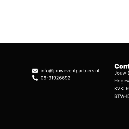
Cont
info@jouweventpartners.nl
Jouw E
06-31926692
Hogew
KVK: 
BTW-I