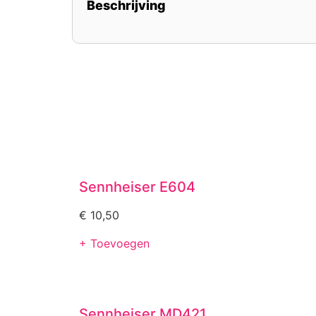
Beschrijving
Sennheiser E604
€
10,50
+ Toevoegen
Sennheiser MD421