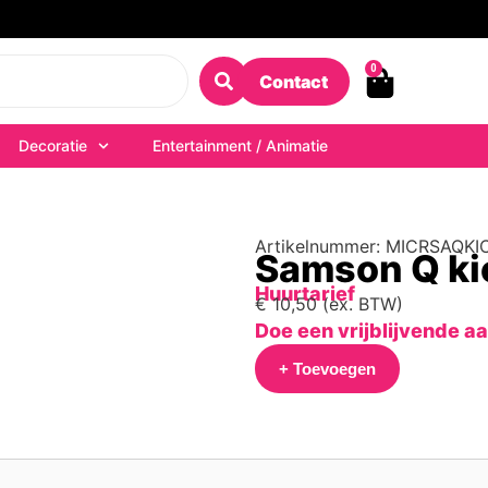
0
Contact
Decoratie
Entertainment / Animatie
Artikelnummer: MICRSAQKI
Samson Q ki
Huurtarief
€
10,50
(ex. BTW)
Doe een vrijblijvende a
+ Toevoegen