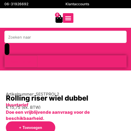
06-31926692
Klantaccounts
0
Resultaten
Artikelnummer: SESTPROL2
Rolling riser wiel dubbel
Huurtarief
€
15,75
(ex. BTW)
Doe een vrijblijvende aanvraag voor de
beschikbaarheid.
+ Toevoegen