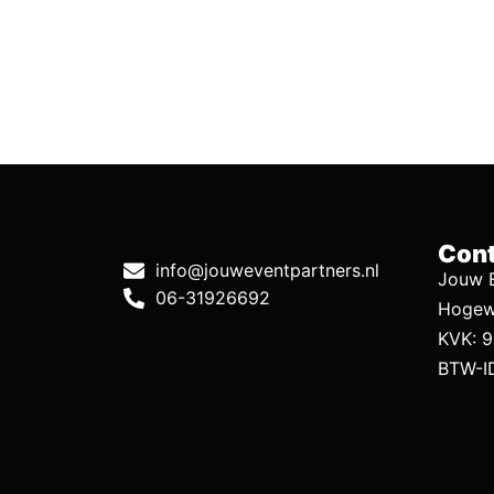
Cont
info@jouweventpartners.nl
Jouw E
06-31926692
Hogew
KVK: 
BTW-I