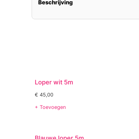
Beschrijving
Loper wit 5m
€
45,00
+ Toevoegen
Blauwe loper 5m