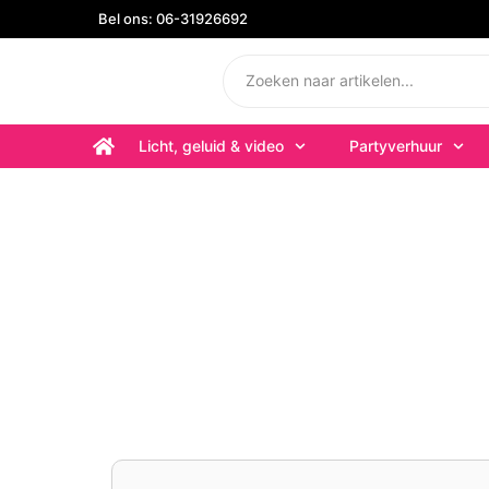
Bel ons: 06-31926692
Licht, geluid & video
Partyverhuur