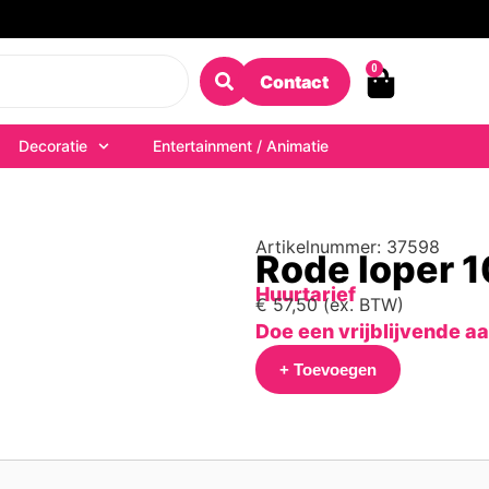
0
Contact
Decoratie
Entertainment / Animatie
Artikelnummer: 37598
Rode loper 
Huurtarief
€
57,50
(ex. BTW)
Doe een vrijblijvende a
+ Toevoegen