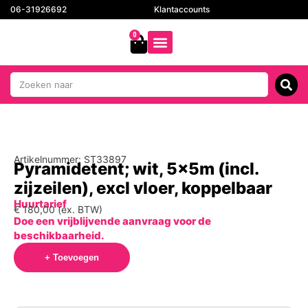
06-31926692
Klantaccounts
0
Artikelnummer: ST33897
Pyramidetent; wit, 5x5m (incl.
zijzeilen), excl vloer, koppelbaar
Huurtarief
€
180,00
(ex. BTW)
Doe een vrijblijvende aanvraag voor de
beschikbaarheid.
+ Toevoegen