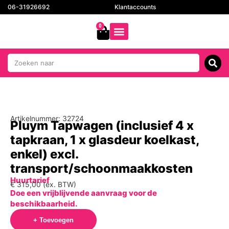
06-31926692
Klantaccounts
0
Artikelnummer: 32724
Pluym Tapwagen (inclusief 4 x
tapkraan, 1 x glasdeur koelkast,
enkel) excl.
transport/schoonmaakkosten
Huurtarief
€
315,00
(ex. BTW)
Doe een vrijblijvende aanvraag voor de
beschikbaarheid.
+ Toevoegen