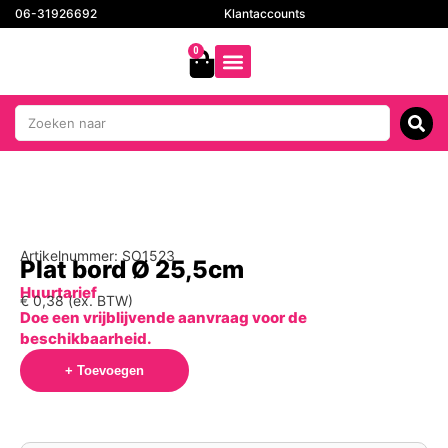
06-31926692
Klantaccounts
0
Artikelnummer: SO1523
Plat bord Ø 25,5cm
Huurtarief
€
0,38
(ex. BTW)
Doe een vrijblijvende aanvraag voor de
beschikbaarheid.
+ Toevoegen