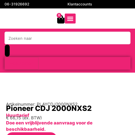
06-31926692
Klantaccounts
0
Resultaten
Artikelnummer: PLAYCDJ2000NXS2
Pioneer CDJ 2000NXS2
Huurtarief
€
66,15
(ex. BTW)
Doe een vrijblijvende aanvraag voor de
beschikbaarheid.