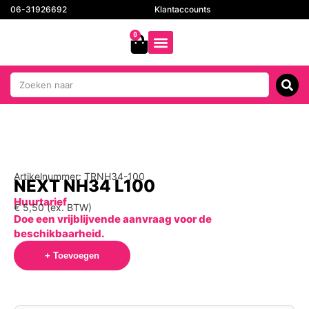
06-31926692
Klantaccounts
0
Artikelnummer: TRNH34-100
NEXT NH34 L100
Huurtarief
€
5,50
(ex. BTW)
Doe een vrijblijvende aanvraag voor de
beschikbaarheid.
+ Toevoegen