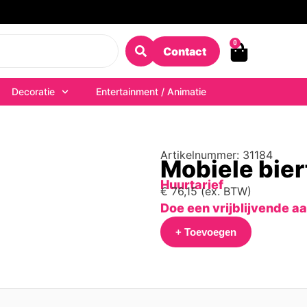
0
Contact
Decoratie
Entertainment / Animatie
Artikelnummer: 31184
Mobiele bie
Huurtarief
€
76,15
(ex. BTW)
Doe een vrijblijvende a
+ Toevoegen