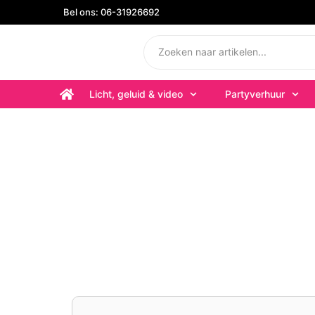
Bel ons: 06-31926692
Licht, geluid & video
Partyverhuur