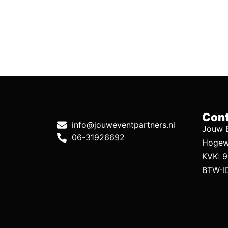
Cont
info@jouweventpartners.nl
Jouw E
06-31926692
Hogew
KVK: 
BTW-I