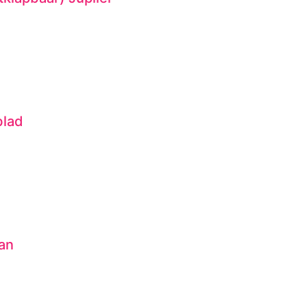
blad
an