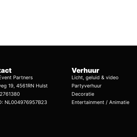
act
Verhuur
vent Partners
Licht, geluid & video
eg 19, 4561RN Hulst
Partyverhuur
92761380
Decoratie
D: NL004976957B23
Entertainment / Animatie