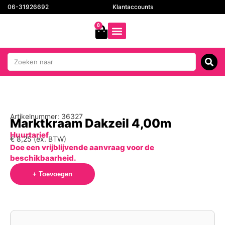
06-31926692
Klantaccounts
0
Artikelnummer: 36327
Marktkraam Dakzeil 4,00m
Huurtarief
€
8,25
(ex. BTW)
Doe een vrijblijvende aanvraag voor de
beschikbaarheid.
+ Toevoegen