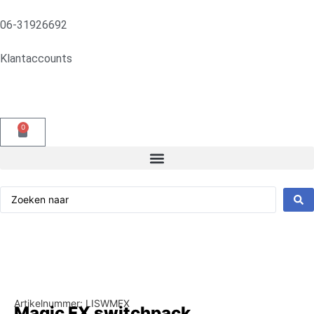
06-31926692
Klantaccounts
0
Artikelnummer: LISWMFX
Magic FX switchpack