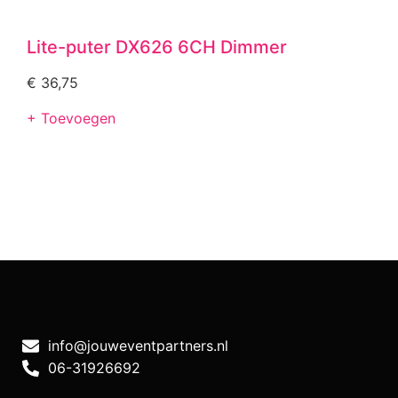
Lite-puter DX626 6CH Dimmer
€
36,75
+ Toevoegen
info@jouweventpartners.nl
06-31926692