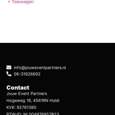
+ Toevoegen
info@jouweventpartners.nl
06-31926692
Contact
Jouw Event Partners
Hogeweg 19, 4561RN Hulst
KVK: 92761380
BTW-ID: NL004976957B23