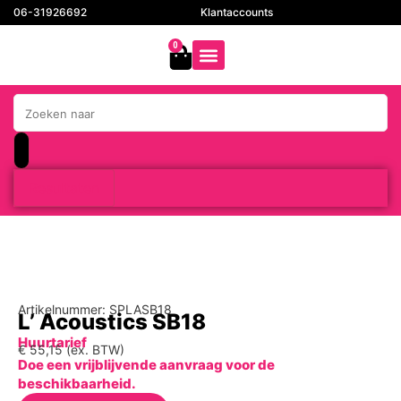
06-31926692
Klantaccounts
0
Resultaten
Artikelnummer: SPLASB18
L’ Acoustics SB18
Huurtarief
€
55,15
(ex. BTW)
Doe een vrijblijvende aanvraag voor de
beschikbaarheid.